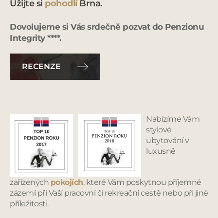
Užijte si
pohodlí
Brna.
Dovolujeme si Vás srdečně pozvat do Penzionu
Integrity
****
.
RECENZE
Nabízíme Vám
stylové
ubytování v
luxusně
zařízených
pokojích
, které Vám poskytnou příjemné
zázemí při Vaší pracovní či rekreační cestě nebo při jiné
příležitosti.