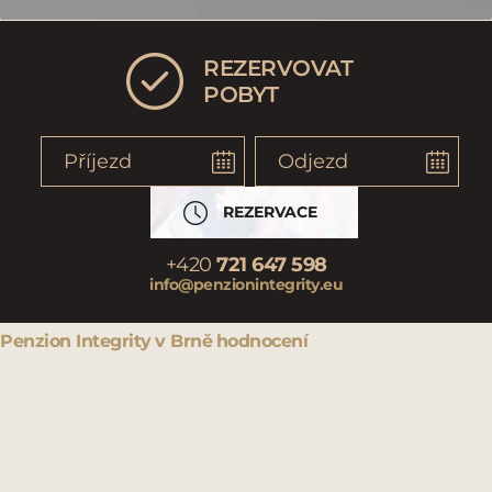
REZERVOVAT
POBYT
REZERVACE
+420
721 647 598
info@penzionintegrity.eu
Penzion Integrity
v Brně
hodnocení