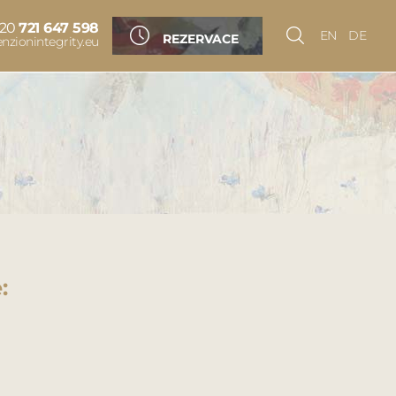
420
721 647 598
EN
DE
REZERVACE
nzionintegrity.eu
: