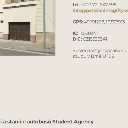
tel.
+420 721 647 598
info@penzionintegrity.e
GPS:
49.191298, 16.577913
IČ:
15528341
DIČ:
CZ15528341
Společnost je zapsána v 
soudu v Brně U 195
í a stanice autobusů Student Agency