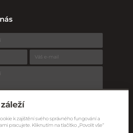
 nás
záleží
cookie k zajištění svého správného fungování a
racováním osobních údajů
mi pracujete. Kliknutím na tlačítko „Povolit vše“