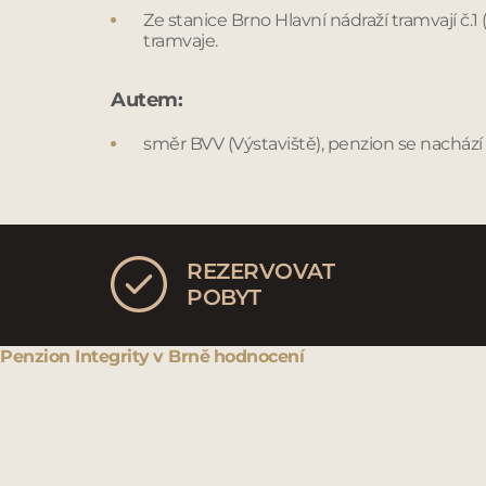
Ze stanice Brno Hlavní nádraží tramvají č.1
tramvaje.
Autem:
směr BVV (Výstaviště), penzion se nachází
REZERVOVAT
POBYT
Penzion Integrity
v Brně
hodnocení