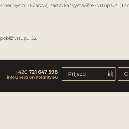
 (směr Bystrc - Ečerova), zastávka "Výstaviště - vstup G2" ( 1
 poblíž vstupu G2.
+420
721 647 598
info@penzionintegrity.eu