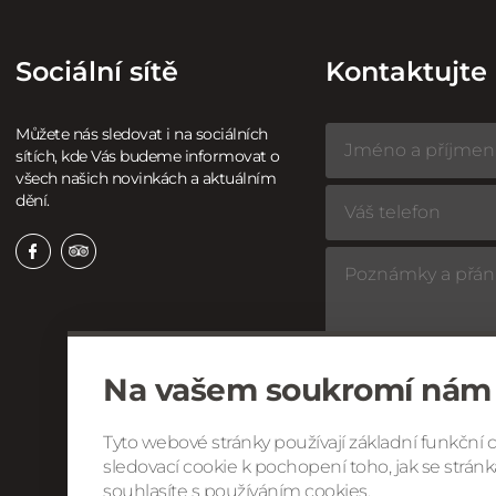
Sociální sítě
Kontaktujte
Můžete nás sledovat i na sociálních
sítích, kde Vás budeme informovat o
všech našich novinkách a aktuálním
dění.
Na vašem soukromí nám 
Tyto webové stránky používají základní funkční 
Souhlasím se
zp
sledovací cookie k pochopení toho, jak se stránka
souhlasíte s používáním cookies.