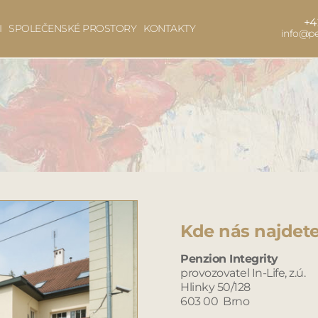
+
I
SPOLEČENSKÉ PROSTORY
KONTAKTY
info@pe
Kde nás najdete
Penzion Integrity
provozovatel In-Life, z.ú.
Hlinky 50/128
603 00 Brno