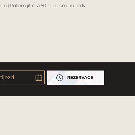
2 min.) Potom jít cca 50m po směru jízdy
REZERVACE